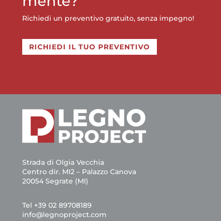
mente?
i
v
Richiedi un preventivo gratuito, senza impegno!
a
c
y
RICHIEDI IL TUO PREVENTIVO
P
o
l
i
c
y
*
Strada di Olgia Vecchia
Centro dir. MI2 – Palazzo Canova
20054 Segrate (MI)
Tel +39 02 89708189
info@legnoproject.com